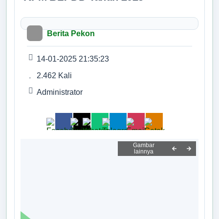
Tidak Ada di Kantor
Profil Pekon
HERIDIANSYAH
Kasi Pelayanan
Berita Pekon
Pemerintahan Pekon
Tidak Ada di Kantor
ERIKA YULIANTI, S.I.P.
14-01-2025 21:35:23
Lembaga Pekon
Kaur Tata Usaha dan Umum
2.462 Kali
Tidak Ada di Kantor
Data Kader Kesehatan
M. SAFE'I
Administrator
Kaur Keuangan
Tidak Ada di Kantor
Data Penduduk
M. AMIN
Kaur Perencanaan
Data Bantuan
Tidak Ada di Kantor
NGADIMUN
Kelompok Masyarakat
Kepala Pemangku Malang Jaya A
Tidak Ada di Kantor
INDRA IRAWAN
Desa Anti Korupsi
Kepala Pemangku Pampangan A