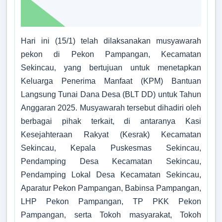
Tidak Ada di Kantor
Desa Cantik
EDI APRIYANTO
Kepala Pemangku Sinar Sari
Hari ini (15/1) telah dilaksanakan musyawarah
Tidak Ada di Kantor
Posyandu ILP
pekon di Pekon Pampangan, Kecamatan
DEDI ARIYADI
Sekincau, yang bertujuan untuk menetapkan
Kepala Pemangku Talang Semarang A
Tidak Ada di Kantor
Keluarga Penerima Manfaat (KPM) Bantuan
PUJIONO
Langsung Tunai Dana Desa (BLT DD) untuk Tahun
Kepala Pemangku Gunung Sari
Anggaran 2025. Musyawarah tersebut dihadiri oleh
Tidak Ada di Kantor
berbagai pihak terkait, di antaranya Kasi
ZULKARNAIN
Kesejahteraan Rakyat (Kesrak) Kecamatan
Kepala Pemangku Tegal Rejo A
Sekincau, Kepala Puskesmas Sekincau,
Tidak Ada di Kantor
Pekon
:
Pampangan
Pendamping Desa Kecamatan Sekincau,
Kecamatan
:
Sekincau
ASEP SUDARMAN
Pendamping Lokal Desa Kecamatan Sekincau,
Kabupaten
:
Lampung Barat
Kepala Pemangku Campur Rejo
Provinsi
:
Lampung
Aparatur Pekon Pampangan, Babinsa Pampangan,
Tidak Ada di Kantor
Kode Desa
:
1804082001
LHP Pekon Pampangan, TP PKK Pekon
ALI YUNSAH
Kode Pos
:
34886
Pampangan, serta Tokoh masyarakat, Tokoh
Kepala Pemangku Talang Semarang B
Alamat Kantor
:
Jl. Raya Pampangan