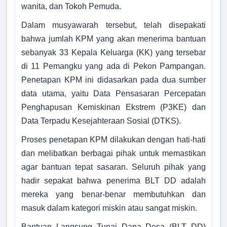
wanita, dan Tokoh Pemuda.
Tidak Ada di Kantor
No. 168 Kec. Sekincau,
Kab. Lampung Barat
SEPTO RIYONO
Dalam musyawarah tersebut, telah disepakati
Kepala Pemangku Tegal Rejo B
085841430742
bahwa jumlah KPM yang akan menerima bantuan
Tidak Ada di Kantor
085841430742
sebanyak 33 Kepala Keluarga (KK) yang tersebar
SISWOYO
di 11 Pemangku yang ada di Pekon Pampangan.
pampangan2001@gmail.com
Kepala Pemangku Malang Jaya B
Penetapan KPM ini didasarkan pada dua sumber
Tidak Ada di Kantor
Titik Lokasi Kantor Pekon
data utama, yaitu Data Pensasaran Percepatan
SURADI
Penghapusan Kemiskinan Ekstrem (P3KE) dan
Kepala Pemangku Pampangan B
Tidak Ada di Kantor
Data Terpadu Kesejahteraan Sosial (DTKS).
UMI MAISAROH
Proses penetapan KPM dilakukan dengan hati-hati
Operator Pekon
dan melibatkan berbagai pihak untuk memastikan
Tidak Ada di Kantor
agar bantuan tepat sasaran. Seluruh pihak yang
hadir sepakat bahwa penerima BLT DD adalah
mereka yang benar-benar membutuhkan dan
masuk dalam kategori miskin atau sangat miskin.
Bantuan Langsung Tunai Dana Desa (BLT DD)