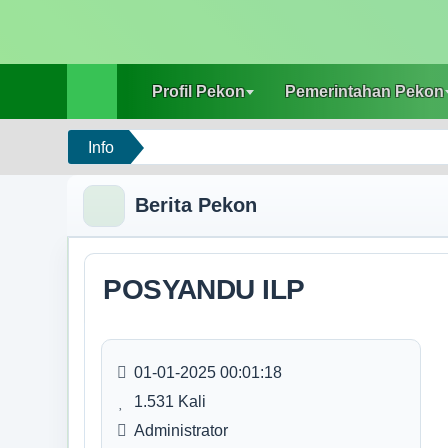
Profil Pekon
Pemerintahan Pekon
Profil Pekon
Pemerintahan Pekon
Info
Lembaga Pekon
Berita Pekon
Data Kader Kesehatan
Data Penduduk
POSYANDU ILP
Data Bantuan
01-01-2025 00:01:18
Kelompok Masyarakat
1.531 Kali
Administrator