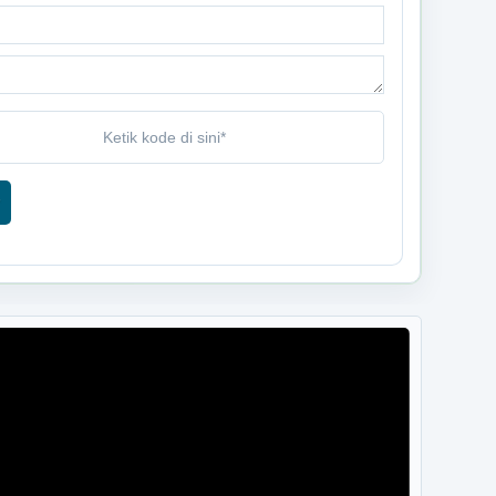
Tidak Ada di Kantor
SEPTO RIYONO
Kepala Pemangku Tegal Rejo B
Tidak Ada di Kantor
SISWOYO
Kepala Pemangku Malang Jaya B
Tidak Ada di Kantor
SURADI
Kepala Pemangku Pampangan B
Tidak Ada di Kantor
UMI MAISAROH
Operator Pekon
Tidak Ada di Kantor