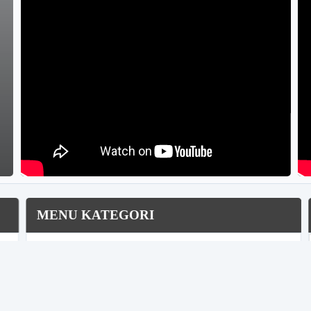
MENU KATEGORI
Berita Pekon
Posyandu Melati 1
Produk Lokal
Posyandu Melati 2