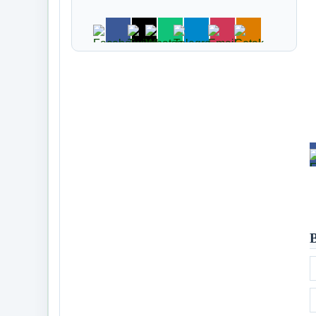
Desa Anti Korupsi
Desa Cantik
Posyandu ILP