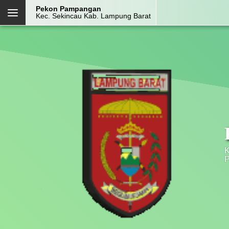
Pekon Pampangan
Kec. Sekincau Kab. Lampung Barat
PEKON PAMPANGAN
Kec. Sekincau
Kab. Lampung Barat
Prov. Lampung
Halaman
Layanan
Login Admin
Kehadiran
Mandiri
OpenSID v2608.0.0-premium
K
P
Menu Kategori
Menu Utama